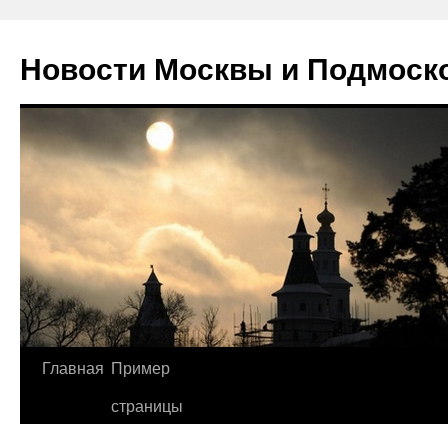
Новости Москвы и Подмоск
Перейти
Главная
Пример
к
страницы
содержимому