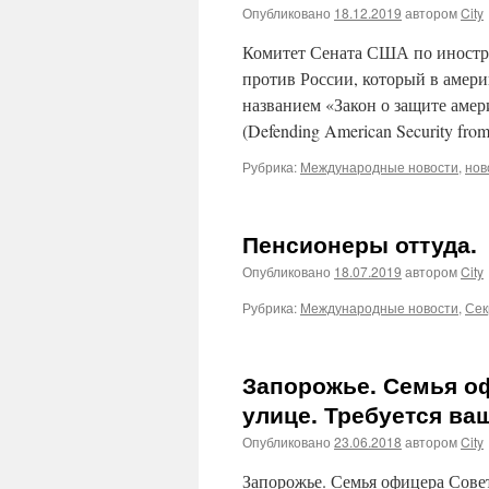
Опубликовано
18.12.2019
автором
City
Комитет Сената США по иностр
против России, который в амери
названием «Закон о защите амер
(Defending American Security fr
Рубрика:
Международные новости
,
нов
Пенсионеры оттуда.
Опубликовано
18.07.2019
автором
City
Рубрика:
Международные новости
,
Сек
Запорожье. Семья о
улице. Требуется ва
Опубликовано
23.06.2018
автором
City
Запорожье. Семья офицера Совет