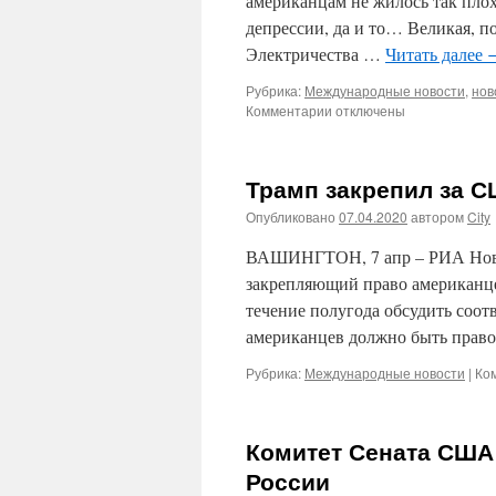
американцам не жилось так плох
депрессии, да и то… Великая, п
Электричества …
Читать далее
Рубрика:
Международные новости
,
нов
к
Комментарии
отключены
записи
В
Россию
Трамп закрепил за С
обвинили
в
Опубликовано
07.04.2020
автором
City
«климатической
атаке»
ВАШИНГТОН, 7 апр – РИА Ново
на
закрепляющий право американце
США
течение полугода обсудить соот
американцев должно быть право
Рубрика:
Международные новости
|
Ко
Комитет Сената США 
России