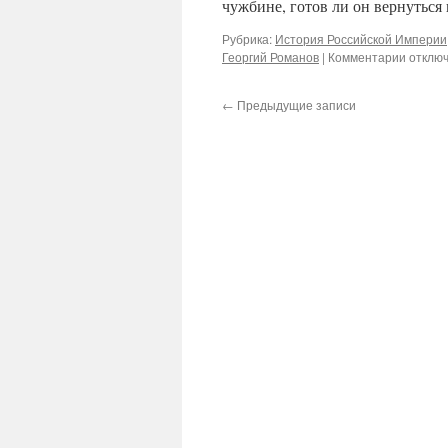
чужбине, готов ли он вернуться
Рубрика:
История Российской Империи
к
Георгий Романов
|
Комментарии
отклю
записи
Велики
←
Предыдущие записи
князь
Георги
Романо