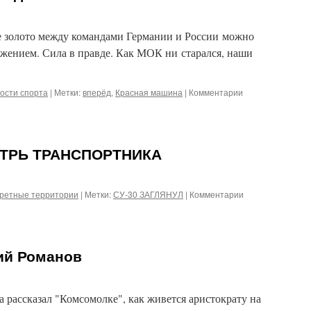
 золото между командами Германии и России можно
ажением. Сила в правде. Как МОК ни старался, наши
к
ости спорта
|
Метки:
вперёд
,
Красная машина
|
Комментарии
записи
Красная
машина
вперёд
УТРЬ ТРАНСПОРТНИКА
!
к
ретные территории
|
Метки:
СУ-30 ЗАГЛЯНУЛ
|
Комментарии
записи
СУ-30
ЗАГЛЯНУЛ
ВНУТРЬ
ий Романов
ТРАНСПОРТНИК
рассказал "Комсомолке", как живется аристократу на