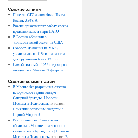
Свежие записи
Потерян СТС автомобиля Шкода
Кодиак Х948РА
Россия приостановит работу своего
представительства при НАТО
В Россию обвинили в
«климатической атаке» на США
Скорость движения на МКАД
увеличилась на 11% из-за запрета
для грузовиков более 12 тонн
Самый сильный с 1956 года мороз
ожидается в Москве 23 февраля
Свежие комментарии
В Москве без разрешения снесено
историческое здание казарм
Саперной бригады | Новости
овит
Москвы и Подмосковья
к записи
Памятник погибшим солдатам в
Первой Мировой
ительства
Восстановление Романовского
обелиска в Москве — акт нового
вандализма: «Архнадзор» | Новости
Москвы и Подмосковья
к записи
В