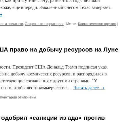
о, как при Путине… Ну, разве что в годы великой
охоже, еще впереди. Заваленный снегом Техас замерзает.
→
ости политики
,
Секретные территории
|
Метки:
Климатическое оружие
|
ША право на добычу ресурсов на Луне
сти. Президент США Дональд Трамп подписал указ,
в на добычу космических ресурсов, и распорядился в
ветствующие соглашения с другими странами. "У
 на то, чтобы вести коммерческие …
Читать далее
→
к
мментарии
отключены
записи
Трамп
закрепил
одобрил «санкции из ада» против
за
США
право