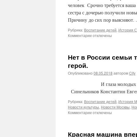
человек Срочно требуется ваша 
сестра с дочерью получили новы
Причину до сих пор выясняют.
Рубрика:
Воспитание детей
,
История 
к
Комментарии
отключены
записи
Запорожье.
Семья
Нет в России семьи т
офицера
Советской
герой.
Армии
Опубликовано
08.05.2018
автором
City
осталась
на
И глаза молодых солд
улице.
Требуется
Синельников Константин Евг
ваша
помощь!
Рубрика:
Воспитание детей
,
История М
Новости культуры
,
Новости Москвы
,
Но
к
Комментарии
отключены
записи
Нет
в
Красная машина впер
России