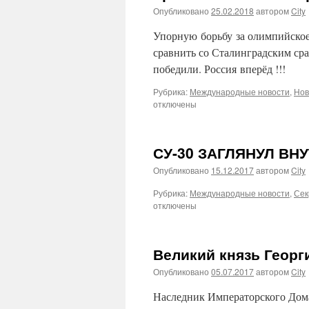
семьи
Опубликовано
25.02.2018
автором
City
такой,
где
Упорную борьбу за олимпийское
б
сравнить со Сталинградским ср
не
победили. Россия вперёд !!!
памятен
был
Рубрика:
Международные новости
,
Нов
свой
отключены
герой.
СУ-30 ЗАГЛЯНУЛ ВН
Опубликовано
15.12.2017
автором
City
Рубрика:
Международные новости
,
Сек
отключены
Великий князь Георг
Опубликовано
05.07.2017
автором
City
Наследник Императорского Дома 