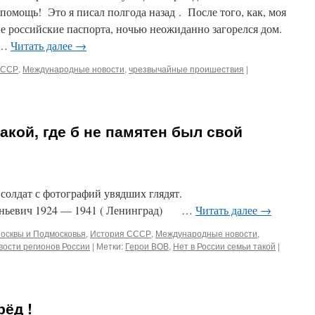
помощь! Это я писал полгода назад . После того, как, моя
е российские паспорта, ночью неожиданно загорелся дом.
 …
Читать далее
→
СССР
,
Международные новости
,
чрезвычайные проишествия
|
акой, где б не памятен был свой
ат с фотографий увядших глядят.
еньевич 1924 — 1941 ( Ленинград) …
Читать далее
→
осквы и Подмосковья
,
История СССР
,
Международные новости
,
вости регионов России
|
Метки:
Герои ВОВ
,
Нет в России семьи такой
|
ёд !