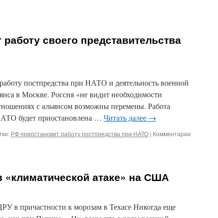
 работу своего представительства
 работу постпредства при НАТО и деятельность военной
янса в Москве. Россия «не видит необходимости
отношениях с альянсом возможны перемены. Работа
 НАТО будет приостановлена …
Читать далее
→
к
ки:
РФ приостановит работу постпредства при НАТО
|
Комментарии
записи
Россия
приостан
работу
в «климатической атаке» на США
своего
представ
при
НАТО
ЦРУ в причастности к морозам в Техасе Никогда еще