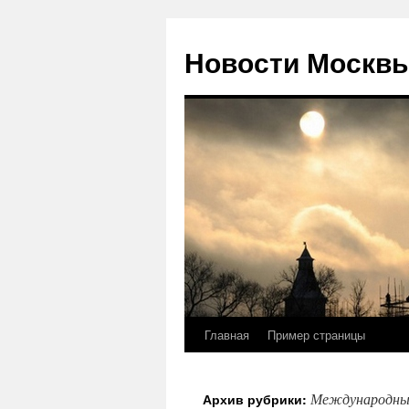
Новости Москвы
Главная
Пример страницы
Перейти
к
Международны
Архив рубрики:
содержимому