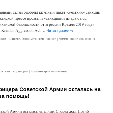
на
добычу
анным делам одобрил крупный пакет «жестких» санкций
ресурсов
на
канской прессе прозвали «санкциями из ада», под
Луне
иканской безопасности от агрессии Кремля 2019 года»
om Kremlin Aggression Act …
Читать далее
→
к
ости политики
,
Экономические новости
|
Комментарии
отключены
записи
Комитет
Сената
США
одобрил
«санкции
из
к
ретные территории
|
Комментарии
отключены
ада»
записи
против
Пенсионеры
России
оттуда.
фицера Советской Армии осталась на
ша помощь!
ской Армии осталась на улице. Сгорел дом. Погиб