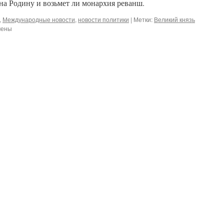
 на Родину и возьмет ли монархия реванш.
,
Международные новости
,
новости политики
|
Метки:
Великий князь
чены
й
й
в