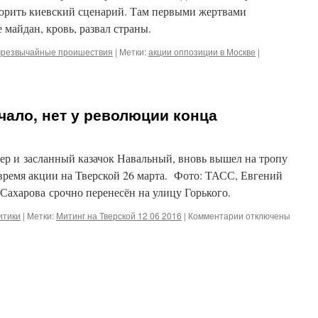
торить киевский сценарий. Там первыми жертвами
 майдан, кровь, развал страны.
чрезвычайные проишествия
|
Метки:
акции оппозиции в Москве
|
чало, нет у революции конца
 и засланный казачок Навальный, вновь вышел на тропу
ремя акции на Тверской 26 марта. Фото: ТАСС, Евгений
ахарова срочно перенесён на улицу Горького.
к
итики
|
Метки:
Митинг на Тверской 12 06 2016
|
Комментарии
отключены
записи
Есть
у
революции
начало,
нет
у
революции