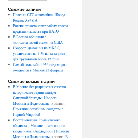
Свежие записи
Потерян СТС автомобиля Шкода
Кодиак Х948РА
Россия приостановит работу своего
представительства при НАТО
В Россию обвинили в
«климатической атаке» на США
Скорость движения на МКАД
увеличилась на 11% из-за запрета
для грузовиков более 12 тонн
Самый сильный с 1956 года мороз
ожидается в Москве 23 февраля
Свежие комментарии
В Москве без разрешения снесено
историческое здание казарм
Саперной бригады | Новости
Москвы и Подмосковья
к записи
Памятник погибшим солдатам в
Первой Мировой
Восстановление Романовского
обелиска в Москве — акт нового
вандализма: «Архнадзор» | Новости
Москвы и Подмосковья
к записи
В