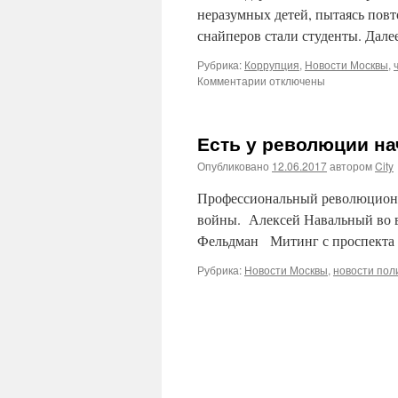
неразумных детей, пытаясь пов
снайперов стали студенты. Далее
Рубрика:
Коррупция
,
Новости Москвы
,
к
Комментарии
отключены
записи
Во
время
Есть у революции на
несогласованной
акции
Опубликовано
12.06.2017
автором
City
оппозиции
в
Профессиональный революционер
Москве
войны. Алексей Навальный во в
задержали
Фельдман Митинг с проспекта С
136
несовершеннолетних
Рубрика:
Новости Москвы
,
новости пол