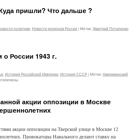
Куда пришли? Что дальше ?
новости политики
,
Новости регионов России
|
Метки:
Дмитрий Потапенко
о России 1943 г.
ья
,
История Российской Империи
,
История СССР
|
Метки:
Американский
отключены
аписи
мериканский
ильм
ванной акции оппозиции в Москве
оссии
вершеннолетних
943
стями акции оппозиции на Тверской улице в Москве 12
нолетних. Провокаторы Навального делают ставку на