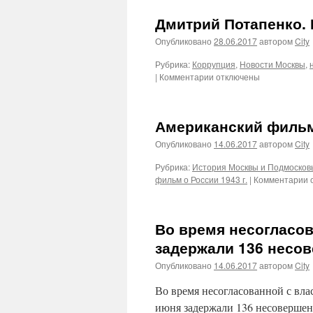
Дмитрий Потапенко. 
Опубликовано
28.06.2017
автором
City
Рубрика:
Коррупция
,
Новости Москвы
,
к
|
Комментарии
отключены
записи
Дмитрий
Потапенко.
Американский фильм 
Куда
пришли?
Опубликовано
14.06.2017
автором
City
Что
дальше
Рубрика:
История Москвы и Подмосков
?
к
фильм о России 1943 г.
|
Комментарии
з
А
ф
Во время несогласо
о
Р
задержали 136 несо
1
Опубликовано
14.06.2017
автором
City
г.
Во время несогласованной с вла
июня задержали 136 несовершен