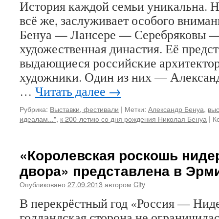
История каждой семьи уникальна. Н
всё же, заслуживает особого вниман
Бенуа — Лансере — Серебряковы —
художественная династия. Её предс
выдающиеся российские архитектор
художники. Один из них — Алексан
…
Читать далее
→
Рубрика:
Выставки, фестивали
|
Метки:
Александр Бенуа
,
выс
идеалам..."
,
к 200-летию со дня рождения Николая Бенуа
|
К
«Королевская роскошь ниде
двора» представлена в Эрм
Опубликовано
27.09.2013
автором
City
В перекрёстный год «Россия — Нид
голландская сторона не ограничила