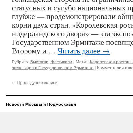
статусных и сугубо национальных п
глубже — продемонстрировали общ
корни двух стран. «Королевская ро
нидерландского двора» — эта экспо
Государственном Эрмитаже посвящ
Второму и …
Читать далее
→
Рубрика:
Выставки, фестивали
|
Метки:
Королевская роскошь
к
экспозиция в Государственном Эрмитаже
|
Комментарии
отк
запи
«Кор
←
Предыдущие записи
роск
ниде
двор
пред
Новости Москвы и Подмосковья
в
Эрм