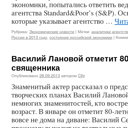
экономики, попытались ответить ве
агентства Standard&Poor’s (S&P). О
которые указывает агентство …
Чит
Рубрика:
Экономические новости
|
Метки:
аналитики агентст
России в 2013 году
,
состояние российской экономики
|
Комме
Василий Лановой отметит 80
священника
Опубликовано
28.09.2013
автором
City
Знаменитый актер рассказал о пред
творческих планах Василий Ланово
немногих знаменитостей, кто востр
возраст. В январе он отметит 80-ле
вовсе не дома на диване: Василий С
прежнему выходит на театральные 