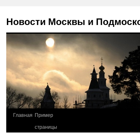
Новости Москвы и Подмоск
Перейти
Главная
Пример
к
страницы
содержимому