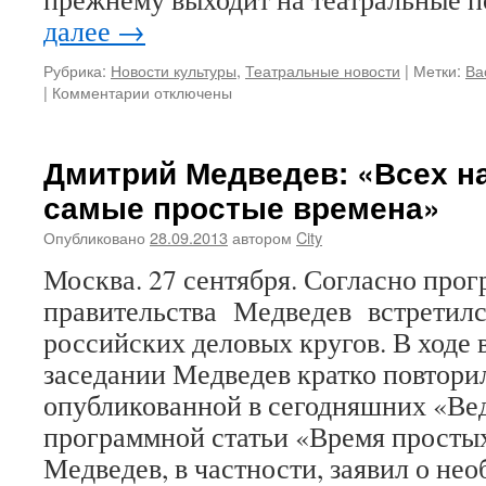
далее
→
Рубрика:
Новости культуры
,
Театральные новости
|
Метки:
Ва
к
|
Комментарии
отключены
записи
Василий
Лановой
Дмитрий Медведев: «Всех на
отметит
самые простые времена»
80-
летие
Опубликовано
28.09.2013
автором
City
в
сане
Москва. 27 сентября. Согласно прог
священника
правительства Медведев встретилс
российских деловых кругов. В ходе 
заседании Медведев кратко повтори
опубликованной в сегодняшних «Ве
программной статьи «Время просты
Медведев, в частности, заявил о не