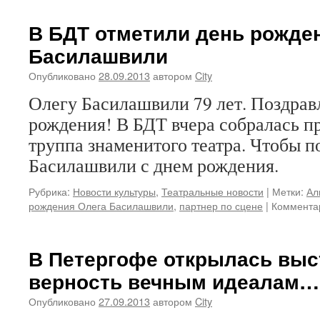
Ходорковский
поддержал
В БДТ отметили день рожде
Pussy
Басилашвили
Riot
Опубликовано
28.09.2013
автором
City
Олегу Басилашвили 79 лет. Поздрав
рождения! В БДТ вчера собралась п
труппа знаменитого театра. Чтобы 
Басилашвили с днем рождения.
Рубрика:
Новости культуры
,
Театральные новости
|
Метки:
Ал
рождения Олега Басилашвили
,
партнер по сцене
|
Коммента
В Петергофе открылась выс
верность вечным идеалам…
Опубликовано
27.09.2013
автором
City