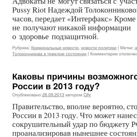
Адвокаты не могут связаться с уча
Pussy Riot Надеждой Толоконниково
часов, передает «Интерфакс» Кроме 
не получают никакой информации
о здоровье подзащитной.
Рубрика:
Криминальные новости
,
новости политики
|
Метки:
а
к
Толоконникова в тяжелом состоянии
|
Комментарии
отключе
записи
Адвокаты
не
Каковы причины возможног
могут
России в 2013 году?
связаться
с
Опубликовано
28.09.2013
автором
City
Толоконн
уже
Правительство, вполне вероятно, с
60
России в 2013 году. Что может нанес
часов
сокрушительный удар по бюджету РФ
проанализировав нынешнее состоян