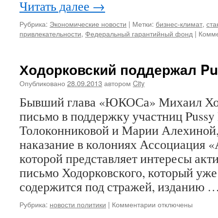
Читать далее
→
Рубрика:
Экономические новости
|
Метки:
бизнес-климат
,
ста
привлекательности
,
Федеральный гарантийный фонд
|
Комм
Ходорковский поддержал Pu
Опубликовано
28.09.2013
автором
City
Бывший глава «ЮКОСа» Михаил Хо
письмо в поддержку участниц Pussy
Толоконниковой и Марии Алехиной
наказание в колониях Ассоциация «
которой представляет интересы акти
письмо Ходорковского, который уже 
содержится под стражей, изданию 
к
Рубрика:
новости политики
|
Комментарии
отключены
записи