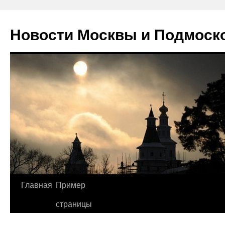
Новости Москвы и Подмоск
Перейти
Главная
Пример
к
страницы
содержимому