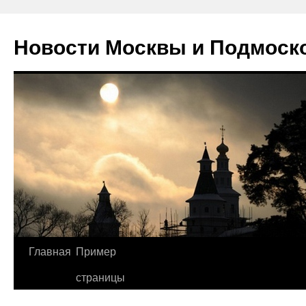
Новости Москвы и Подмоск
Перейти
Главная
Пример
к
страницы
содержимому