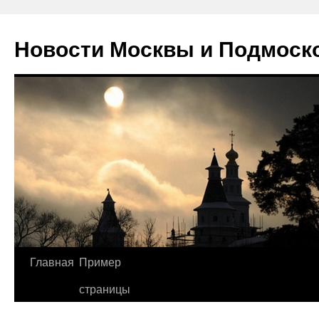
Новости Москвы и Подмоск
Перейти
Главная
Пример
к
страницы
содержимому