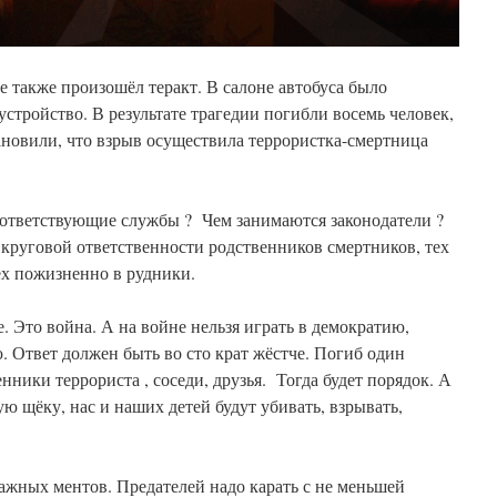
е также произошёл теракт. В салоне автобуса было
устройство. В результате трагедии погибли восемь человек,
ановили, что взрыв осуществила террористка-смертница
ответствующие службы ? Чем занимаются законодатели ?
 круговой ответственности родственников смертников, тех
ех пожизненно в рудники.
е. Это война. А на войне нельзя играть в демократию,
 Ответ должен быть во сто крат жёстче. Погиб один
нники террориста , соседи, друзья. Тогда будет порядок. А
ю щёку, нас и наших детей будут убивать, взрывать,
одажных ментов. Предателей надо карать с не меньшей