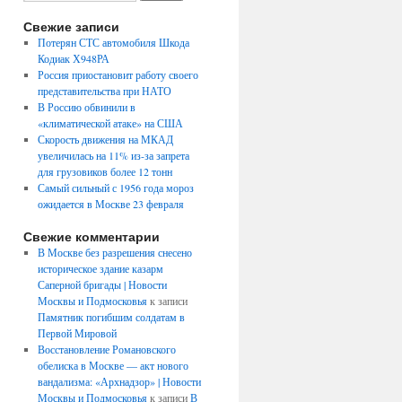
Свежие записи
Потерян СТС автомобиля Шкода
Кодиак Х948РА
Россия приостановит работу своего
представительства при НАТО
В Россию обвинили в
«климатической атаке» на США
Скорость движения на МКАД
увеличилась на 11% из-за запрета
для грузовиков более 12 тонн
Самый сильный с 1956 года мороз
ожидается в Москве 23 февраля
Свежие комментарии
В Москве без разрешения снесено
историческое здание казарм
Саперной бригады | Новости
Москвы и Подмосковья
к записи
Памятник погибшим солдатам в
Первой Мировой
Восстановление Романовского
обелиска в Москве — акт нового
вандализма: «Архнадзор» | Новости
Москвы и Подмосковья
к записи
В