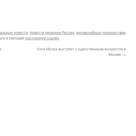
альные новости
,
Новости регионов России
,
чрезвычайные проишествия
ьте в закладки
постоянную ссылку
.
а
Кэти Мелуа выступит с единственным концертом в
Москве
→