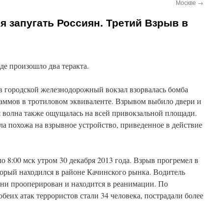
Москве
→
 запугать Россиян. Третий Взрыв в
де произошло два теракта.
е в городской железнодорожный вокзал взорвалась бомба
аммов в тротиловом эквиваленте. Взрывом выбило двери и
я волна также ощущалась на всей привокзальной площади.
ла похожа на взрывное устройство, приведенное в действие
о 8:00 мск утром 30 декабря 2013 года. Взрыв прогремел в
торый находился в районе Качинского рынка. Водитель
ени прооперирован и находится в реанимации. По
еих атак террористов стали 34 человека, пострадали более