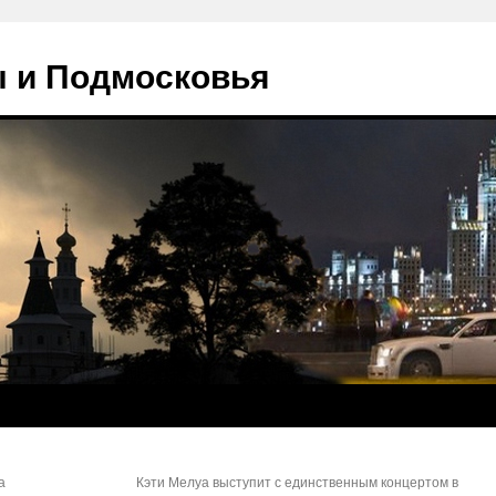
 и Подмосковья
а
Кэти Мелуа выступит с единственным концертом в