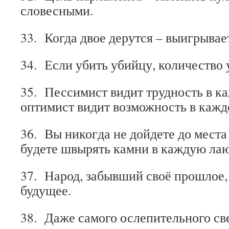
словесными.
33. Когда двое дерутся – выигрывае
34. Если убить убийцу, количество 
35. Пес­си­мист ви­дит труд­нос­ть в ка
оп­ти­мист ви­дит воз­мож­нос­ть в каж­д
36. Вы ни­ког­да не дой­де­те до мес­та 
бу­де­те швы­рять кам­ни в каж­дую ла
37. Народ, забывший своё прошлое, 
будущее.
38. Даже самого ослепительного све