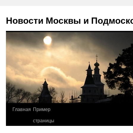
Новости Москвы и Подмоск
Перейти
Главная
Пример
к
страницы
содержимому