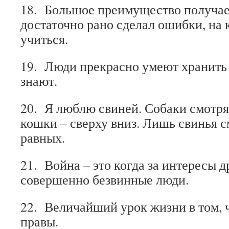
18. Большое преимущество получает
достаточно рано сделал ошибки, на
учиться.
19. Люди прекрасно умеют хранить 
знают.
20. Я люб­лю сви­ней. Со­ба­ки смот­рят
кош­ки – свер­ху вниз. Лишь свинья с
рав­ных.
21. Война – это когда за интересы 
совершенно безвинные люди.
22. Величайший урок жизни в том, 
правы.