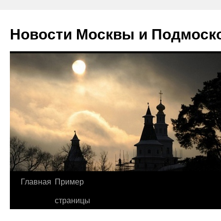
Новости Москвы и Подмоск
Перейти
Главная
Пример
к
страницы
содержимому