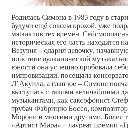
Родилась Симона в 1983 году в стар
будучи ещё совсем крохой, уже подр
мюзиклов тех времён. Сейсмоопасны
историческая его часть находится н
Везувия – одарил девочку, начавшую 
поистине вулканической музыкально
юности она успешно пробовала себя
импровизации, посещала консерват
Л’Акуила, а главное – Симоне посч
выступать с такими величайшими д
музыкантами, как саксофонист Стеф
трубач Фабрицио Боссо, композитор
Морони и многими другими. Более то
«Артист Мира» – лауреат премии «Г