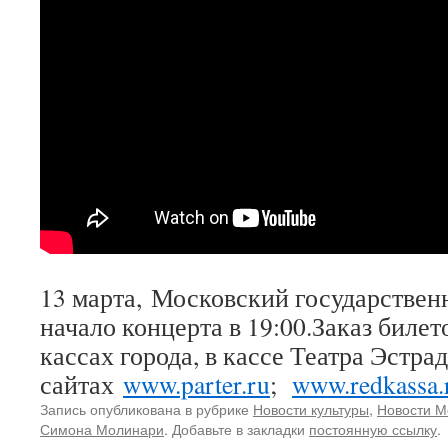
13 марта, Московский государствен
начало концерта в 19:00.Заказ билето
кассах города, в кассе Театра Эстра
сайтах
www.parter.ru
;
www.redkassa.
Запись опубликована в рубрике
Новости культуры
,
Новости М
Симона Молинари
. Добавьте в закладки
постоянную ссылку
.