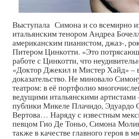
Выступала Симона и со всемирно и
итальянским тенором Андреа Бочелл
американским пианистом, джаз-, ро
Питером Цинкотти. «Это потрясающе
работе с Цинкотти, что неудивительн
«Доктор Джекил и Мистер Хайд» – 
доказательство. Не миновало Симон
театром: в её портфолио многочисл
ведущими итальянскими артистами
публики Микеле Плачидо, Эдуардо 
Вертова… Наряду с известным мекс
певцом Гио Де Тоньо, Симона Моли
также в качестве главного героя в 