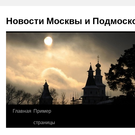
Новости Москвы и Подмоск
Перейти
Главная
Пример
к
страницы
содержимому