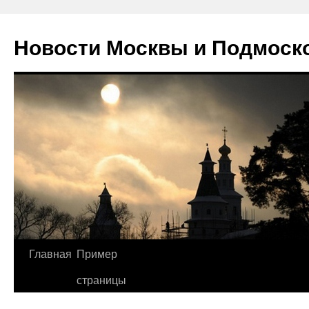
Новости Москвы и Подмоск
Перейти
Главная
Пример
к
страницы
содержимому