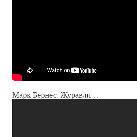
Марк Бернес. Журавли…