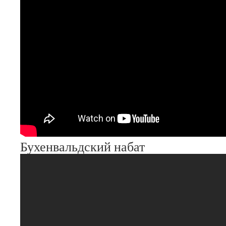
Бухенвальдский набат