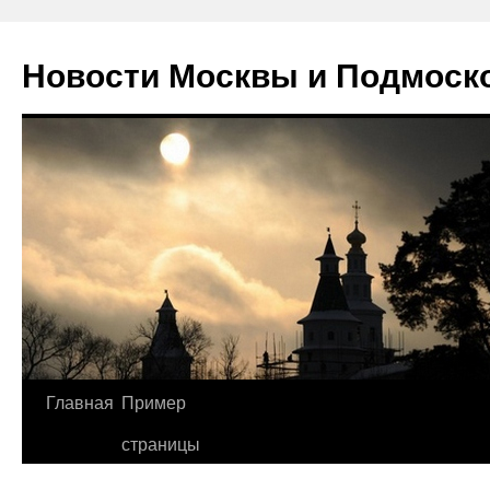
Новости Москвы и Подмоск
Перейти
Главная
Пример
к
страницы
содержимому