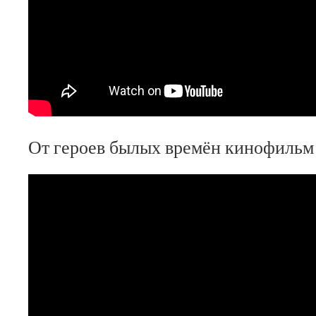
От героев былых времён кинофиль