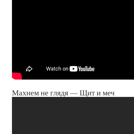
Махнем не глядя — Щит и меч