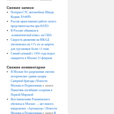
Свежие записи
Потерян СТС автомобиля Шкода
Кодиак Х948РА
Россия приостановит работу своего
представительства при НАТО
В Россию обвинили в
«климатической атаке» на США
Скорость движения на МКАД
увеличилась на 11% из-за запрета
для грузовиков более 12 тонн
Самый сильный с 1956 года мороз
ожидается в Москве 23 февраля
Свежие комментарии
В Москве без разрешения снесено
историческое здание казарм
Саперной бригады | Новости
Москвы и Подмосковья
к записи
Памятник погибшим солдатам в
Первой Мировой
Восстановление Романовского
обелиска в Москве — акт нового
вандализма: «Архнадзор» | Новости
Москвы и Подмосковья
к записи
В