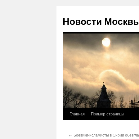
Новости Москвы
Главная
Пример страницы
Перейти
к
←
Боевики-исламисты в Сирии обезгла
содержимому