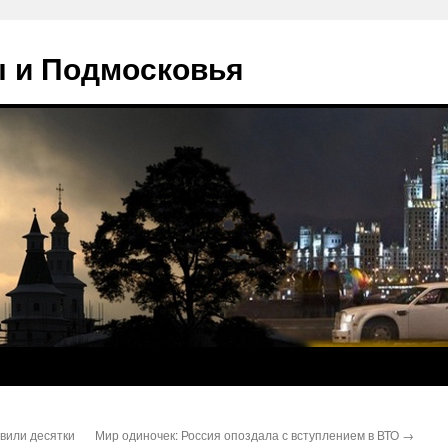
 и Подмосковья
вили десятки
Мир одиночек: Россия опоздала с вступлением в ВТО
→