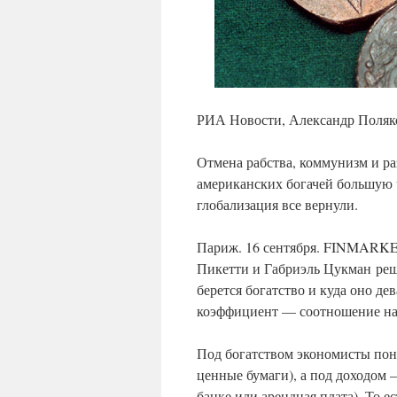
РИА Новости, Александр Поляк
Отмена рабства, коммунизм и р
американских богачей большую 
глобализация все вернули.
Париж. 16 сентября. FINMARK
Пикетти и Габриэль Цукман реш
берется богатство и куда оно д
коэффициент — соотношение нац
Под богатством экономисты пон
ценные бумаги), а под доходом 
банке или арендная плата). То е