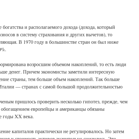
 богатства и располагаемого дохода (дохода, который
взносов в систему страхования и других вычетов), то
тляющая. В 1970 году в большинстве стран он был ниже
0%.
сформирована возросшим объемом накоплений, то есть люди
льше денег. Причем экономисты заметили интересную
ение страны, тем больше объем накоплений. Так больше
Италии — странах с самой большой продолжительностью
Ученым пришлось проверить несколько гипотез, прежде, чем
то обогащением европейцы и американцы обязаны
е годы XX века.
ние капиталов практически не регулировалось. Но затем
ния и стоимость активов значительно снизились. Это