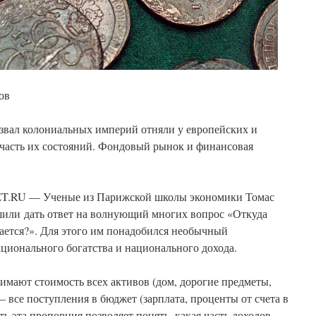
ов
азвал колониальных империй отняли у европейских и
часть их состояний. Фондовый рынок и финансовая
ET.RU — Ученые из Парижской школы экономики Томас
или дать ответ на волнующий многих вопрос «Откуда
евается?». Для этого им понадобился необычный
ионального богатства и национального дохода.
имают стоимость всех активов (дом, дорогие предметы,
— все поступления в бюджет (зарплата, проценты от счета в
сть эта пропорция позволяет понять, какая часть доходов