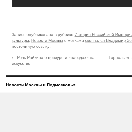
Запись опубликована в рубрике
История Российской Импери
культуры
,
Новости Москвы
с метками
скончался Владимир З
постоянную ссылку
.
←
Речь Райкина о цензуре и «наездах» на
Горнолыжны
искусство
Новости Москвы и Подмосковья