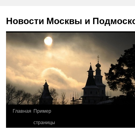
Новости Москвы и Подмоск
Перейти
Главная
Пример
к
страницы
содержимому