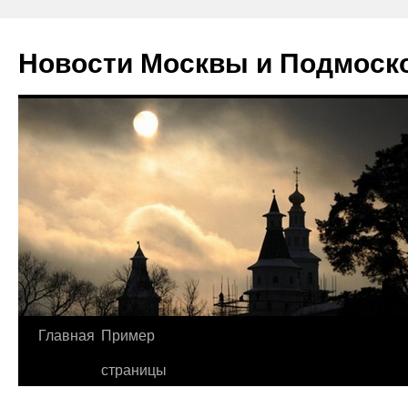
Новости Москвы и Подмоск
Перейти
Главная
Пример
к
страницы
содержимому