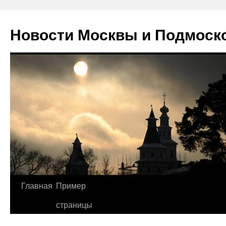
Новости Москвы и Подмоск
Перейти
Главная
Пример
к
страницы
содержимому