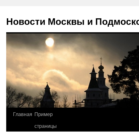
Новости Москвы и Подмоск
Перейти
Главная
Пример
к
страницы
содержимому