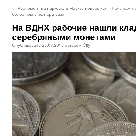
←
Абонемент на парковку в Москве подорожал
«Ночь памят
более чем в полтора раза
На ВДНХ рабочие нашли кла
серебряными монетами
Опубликовано
25.07.2015
автором
City