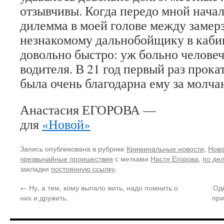
отзывчивы. Когда передо мной начал
дилемма в моей голове между замерз
незнакомому дальнобойщику в каби
довольно быстро: уж больно челове
водителя. В 21 год первый раз прока
была очень благодарна ему за молча
Анастасия ЕГОРОВА —
для
«Новой»
Запись опубликована в рубрике
Криминальные новости
,
Ново
чрезвычайные проишествия
с метками
Настя Егорова
,
по де
закладки
постоянную ссылку
.
←
Ну, а тем, кому выпало жить, надо помнить о
Одн
них и дружить.
при