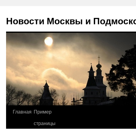
Новости Москвы и Подмоск
Перейти
Главная
Пример
к
страницы
содержимому