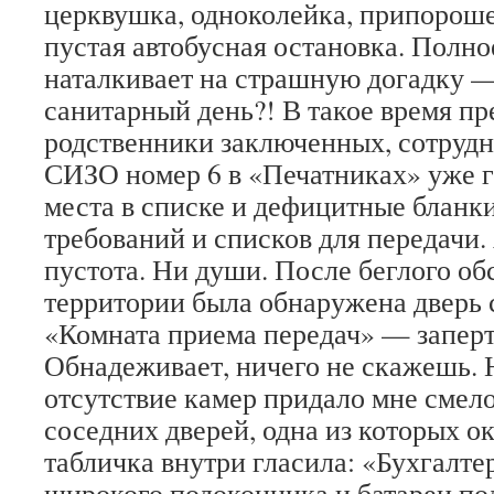
церквушка, одноколейка, припороше
пустая автобусная остановка. Полно
наталкивает на страшную догадку 
санитарный день?! В такое время п
родственники заключенных, сотрудн
СИЗО номер 6 в «Печатниках» уже г
места в списке и дефицитные бланк
требований и списков для передачи.
пустота. Ни души. После беглого об
территории была обнаружена дверь 
«Комната приема передач» — заперт
Обнадеживает, ничего не скажешь. 
отсутствие камер придало мне смел
соседних дверей, одна из которых о
табличка внутри гласила: «Бухгалте
широкого подоконника и батареи по