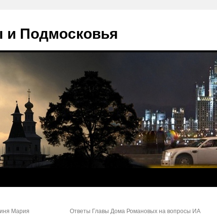
 и Подмосковья
гиня Мария
Ответы Главы Дома Романовых на вопросы ИА