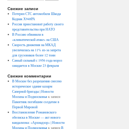
Свежие записи
Потерян СТС автомобиля Шкода
Кодиак Х948РА
Россия приостановит работу своего
представительства при НАТО
В Россию обвинили в
«климатической атаке» на США
Скорость движения на МКАД
увеличилась на 11% из-за запрета
для грузовиков более 12 тонн
Самый сильный с 1956 года мороз
ожидается в Москве 23 февраля
Свежие комментарии
В Москве без разрешения снесено
историческое здание казарм
Саперной бригады | Новости
Москвы и Подмосковья
к записи
Памятник погибшим солдатам в
Первой Мировой
Восстановление Романовского
обелиска в Москве — акт нового
вандализма: «Архнадзор» | Новости
Москвы и Подмосковья
к записи
В