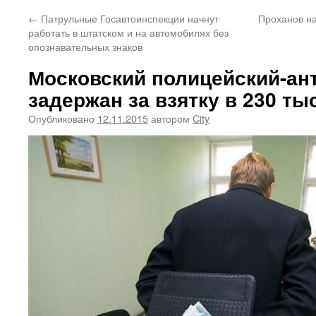
←
Патрульные Госавтоинспекции начнут
Проханов н
работать в штатском и на автомобилях без
опознавательных знаков
Московский полицейский-ан
задержан за взятку в 230 т
Опубликовано
12.11.2015
автором
City