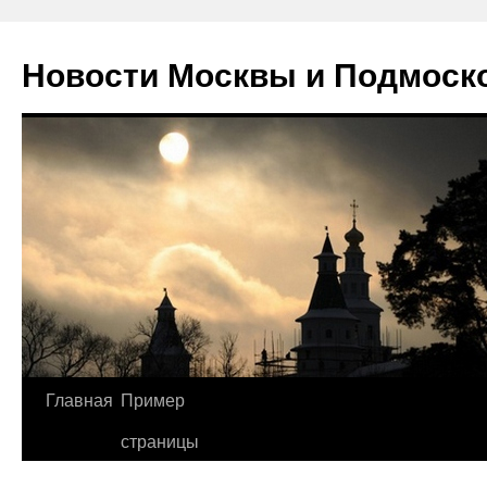
Новости Москвы и Подмоск
Перейти
Главная
Пример
к
страницы
содержимому