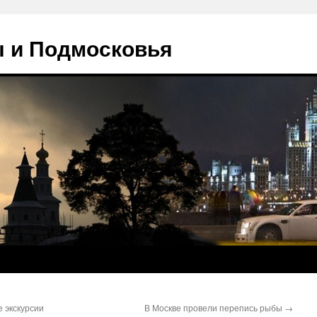
 и Подмосковья
 экскурсии
В Москве провели перепись рыбы
→