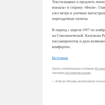
Текстильщики и продлить линии 
вокзала» в сторону «Фили». Глав
узел метро и уличные магистрал
пересадочные пункты.
В период с апреля 1957 по нояб
на Сокольнической, Калужско-Р
пассажиропоток и дало возможно
комфортно,
Источник
Запись опубликована в рубрике
Истори
закладки
постоянную ссылку
.
←
В метро Москвы возобновили ночные