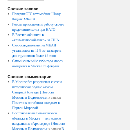
Свежие записи
Потерян СТС автомобиля Шкода
Кодиак Х948РА
Россия приостановит работу своего
представительства при НАТО
В Россию обвинили в
«климатической атаке» на США
Скорость движения на МКАД
увеличилась на 11% из-за запрета
для грузовиков более 12 тонн
Самый сильный с 1956 года мороз
ожидается в Москве 23 февраля
Свежие комментарии
В Москве без разрешения снесено
историческое здание казарм
Саперной бригады | Новости
Москвы и Подмосковья
к записи
Памятник погибшим солдатам в
Первой Мировой
Восстановление Романовского
обелиска в Москве — акт нового
вандализма: «Архнадзор» | Новости
Москвы и Подмосковья
к записи
В