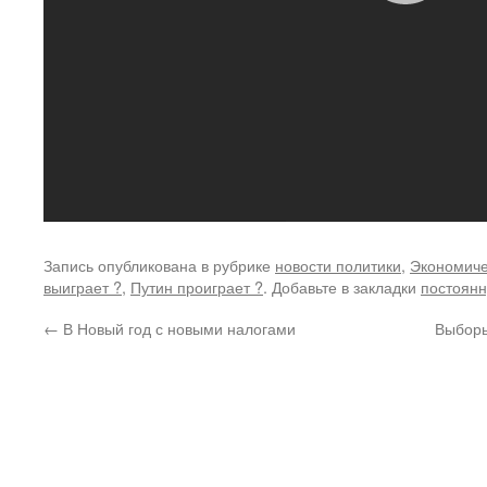
Запись опубликована в рубрике
новости политики
,
Экономиче
выиграет ?
,
Путин проиграет ?
. Добавьте в закладки
постоянн
←
В Новый год с новыми налогами
Выборы