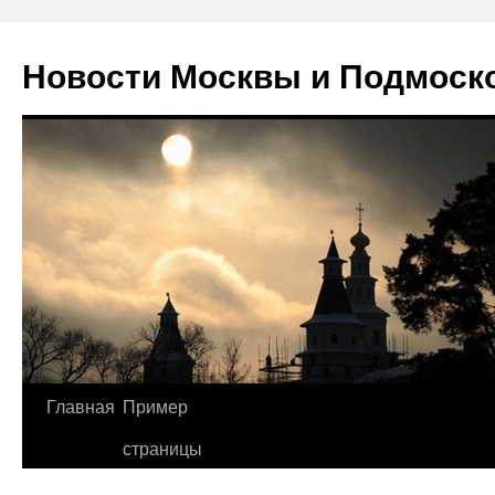
Новости Москвы и Подмоск
Перейти
Главная
Пример
к
страницы
содержимому