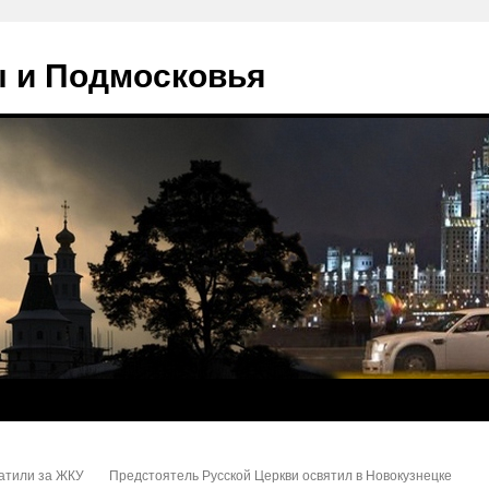
 и Подмосковья
атили за ЖКУ
Предстоятель Русской Церкви освятил в Новокузнецке