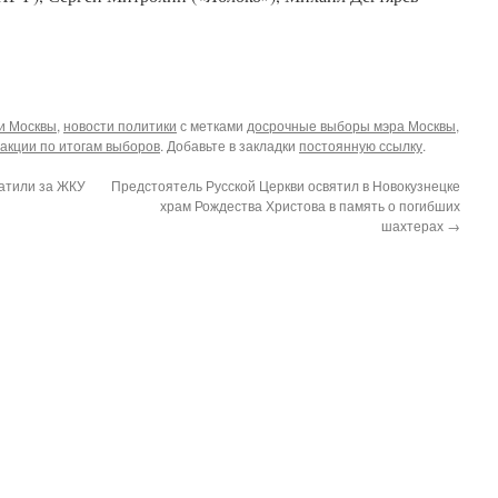
и Москвы
,
новости политики
с метками
досрочные выборы мэра Москвы
,
акции по итогам выборов
. Добавьте в закладки
постоянную ссылку
.
атили за ЖКУ
Предстоятель Русской Церкви освятил в Новокузнецке
храм Рождества Христова в память о погибших
шахтерах
→