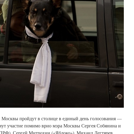
 Москвы пройдут в столице в единый день голосования —
имут участие помимо врио мэра Москвы Сергея Собянина и
ПРФ), Сергей Митрохин («Яблоко»), Михаил Дегтярев