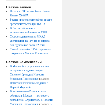
Свежие записи
Потерян СТС автомобиля Шкода
Кодиак Х948РА
Россия приостановит работу своего
представительства при НАТО
В Россию обвинили в
«климатической атаке» на США
Скорость движения на МКАД
увеличилась на 11% из-за запрета
для грузовиков более 12 тонн
Самый сильный с 1956 года мороз
ожидается в Москве 23 февраля
Свежие комментарии
В Москве без разрешения снесено
историческое здание казарм
Саперной бригады | Новости
Москвы и Подмосковья
к записи
Памятник погибшим солдатам в
Первой Мировой
Восстановление Романовского
обелиска в Москве — акт нового
вандализма: «Архнадзор» | Новости
Москвы и Подмосковья
к записи
В