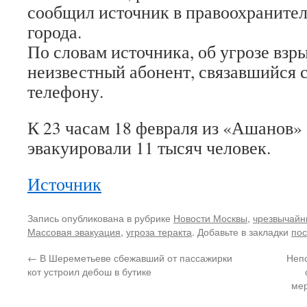
сообщил источник в правоохраните
города.
По словам источника, об угрозе взр
неизвестный абонент, связавшийся 
телефону.
К 23 часам 18 февраля из «Ашанов
эвакуировали 11 тысяч человек.
Источник
Запись опубликована в рубрике
Новости Москвы
,
чрезвычайн
Массовая эвакуация
,
угроза теракта
. Добавьте в закладки
пос
←
В Шереметьеве сбежавший от пассажирки
Непо
кот устроил дебош в бутике
мер