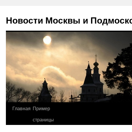
Новости Москвы и Подмоск
Перейти
Главная
Пример
к
страницы
содержимому