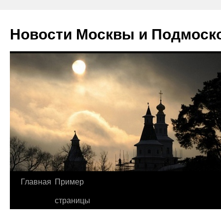
Новости Москвы и Подмоск
Перейти
Главная
Пример
к
страницы
содержимому