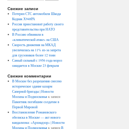
Свежие записи
Потерян СТС автомобиля Шкода
Кодиак Х948РА
Россия приостановит работу своего
представительства при НАТО
В Россию обвинили в
«климатической атаке» на США
Скорость движения на МКАД
увеличилась на 11% из-за запрета
для грузовиков более 12 тонн
Самый сильный с 1956 года мороз
ожидается в Москве 23 февраля
Свежие комментарии
В Москве без разрешения снесено
историческое здание казарм
Саперной бригады | Новости
Москвы и Подмосковья
к записи
Памятник погибшим солдатам в
Первой Мировой
Восстановление Романовского
обелиска в Москве — акт нового
вандализма: «Архнадзор» | Новости
Москвы и Подмосковья
к записи
В