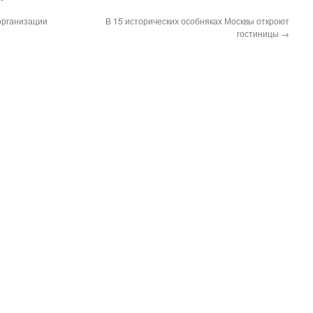
организации
В 15 исторических особняках Москвы откроют
гостиницы
→