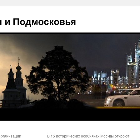
 и Подмосковья
организации
В 15 исторических особняках Москвы откроют