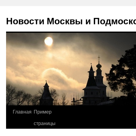
Новости Москвы и Подмоск
Перейти
Главная
Пример
к
страницы
содержимому