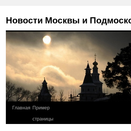
Новости Москвы и Подмоск
Перейти
Главная
Пример
к
страницы
содержимому