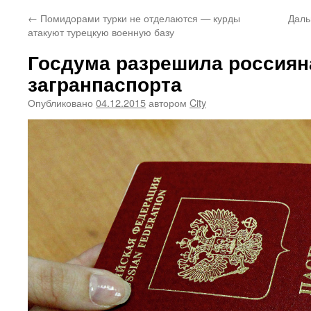
←
Помидорами турки не отделаются — курды
Даль
атакуют турецкую военную базу
Госдума разрешила россиян
загранпаспорта
Опубликовано
04.12.2015
автором
City