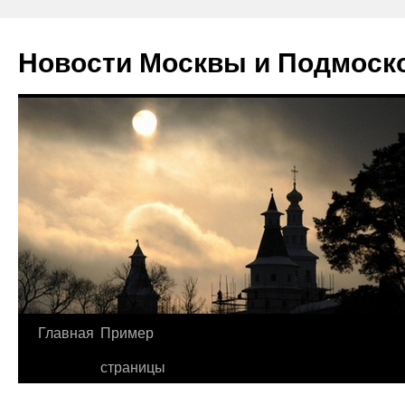
Новости Москвы и Подмоск
Перейти
Главная
Пример
к
страницы
содержимому