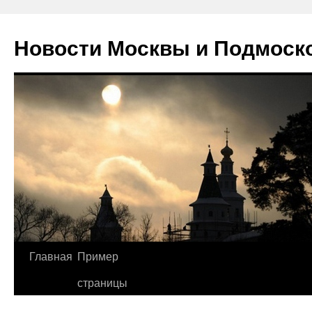
Новости Москвы и Подмоск
Перейти
Главная
Пример
к
страницы
содержимому