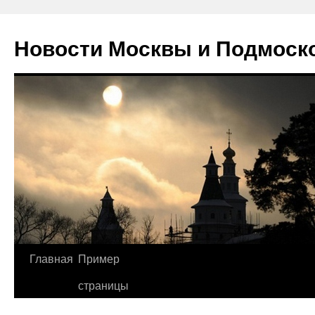
Новости Москвы и Подмоск
Перейти
Главная
Пример
к
страницы
содержимому