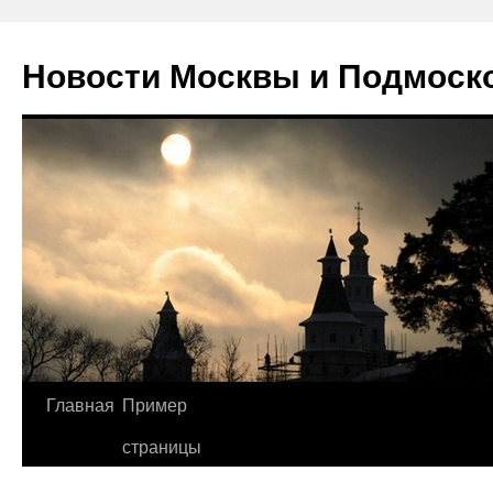
Новости Москвы и Подмоск
Перейти
Главная
Пример
к
страницы
содержимому