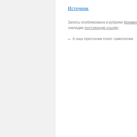
Источник
Запись опубликована в рубрике
Кримин
закладки
постоянную ссылку
.
←
А наш притончик гонит самогончик