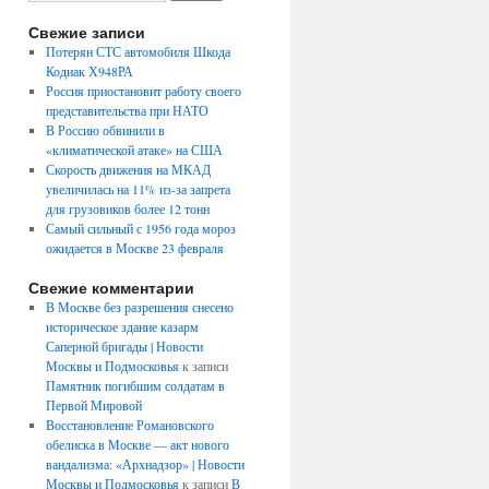
Свежие записи
Потерян СТС автомобиля Шкода
Кодиак Х948РА
Россия приостановит работу своего
представительства при НАТО
В Россию обвинили в
«климатической атаке» на США
Скорость движения на МКАД
увеличилась на 11% из-за запрета
для грузовиков более 12 тонн
Самый сильный с 1956 года мороз
ожидается в Москве 23 февраля
Свежие комментарии
В Москве без разрешения снесено
историческое здание казарм
Саперной бригады | Новости
Москвы и Подмосковья
к записи
Памятник погибшим солдатам в
Первой Мировой
Восстановление Романовского
обелиска в Москве — акт нового
вандализма: «Архнадзор» | Новости
Москвы и Подмосковья
к записи
В