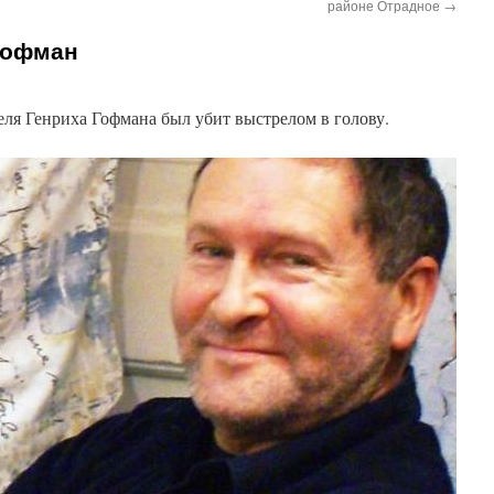
районе Отрадное
→
Гофман
еля Генриха Гофмана был убит выстрелом в голову.