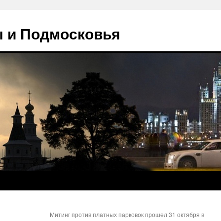
 и Подмосковья
Митинг против платных парковок прошел 31 октября в