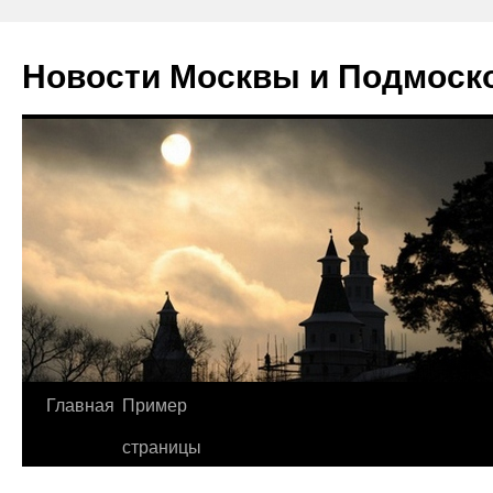
Новости Москвы и Подмоск
Перейти
Главная
Пример
к
страницы
содержимому