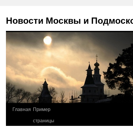
Новости Москвы и Подмоск
Перейти
Главная
Пример
к
страницы
содержимому