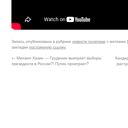
Запись опубликована в рубрике
новости политики
с метками
закладки
постоянную ссылку
.
←
Михаил Хазин — Грудинин выиграет выборы
Кандид
президента в России?! Путин проиграет?
расту